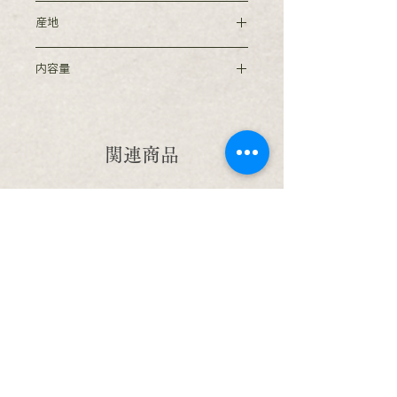
深蒸し
産地
静岡県産
内容量
100g
関連商品
【新茶】ロングセラー
新着商品
特上煎茶 あさつゆ 牧の露ブ
抹茶入り煎茶
レンド