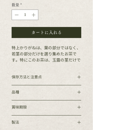
数量
*
カートに入れる
特上かりがねは、葉の部分ではなく、
若茎の部分だけを選り集めたお茶で
す。特にこのお茶は、玉露の茎だけで
作り、玉露雁ヶ音とも呼ばれておりま
す。見た目の清々しさ通り、生の葉に
保存方法と注意点
近い若々しい香りと、玉露の甘みを持
った味わい、若干とろみを感じる口当
前日に冷蔵庫より取り出し茶葉が常温
たりが特徴です。
品種
に戻ってから封をお切りください。ま
た、直射日光､高温多湿を避け保存し
やぶ北
てください。
賞味期限
6か月
製法