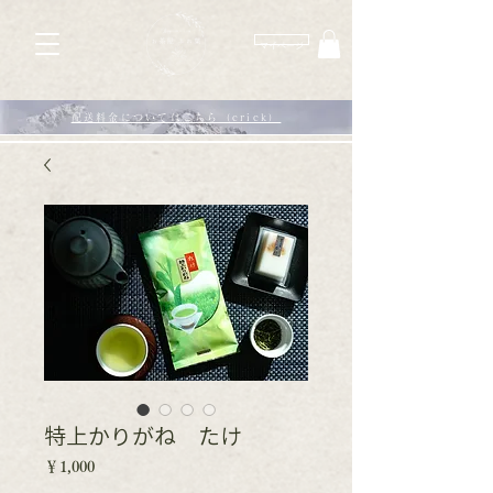
​マイページ
配送料金についてはこちら（crick）
特上かりがね たけ
価
￥1,000
格