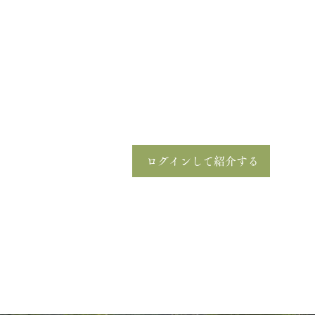
あなたとあなたの友達のための特典を
お友達に送料無料を送ろう。
￥4,500を超える注文が対象です。
注文を行った友達一人につき30%割
￥4,500を超える注文が対象です。
ログインして紹介する