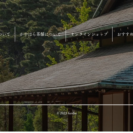
ついて
かやはら茶舗について
オンラインショップ
おすす
© 2023 fureha