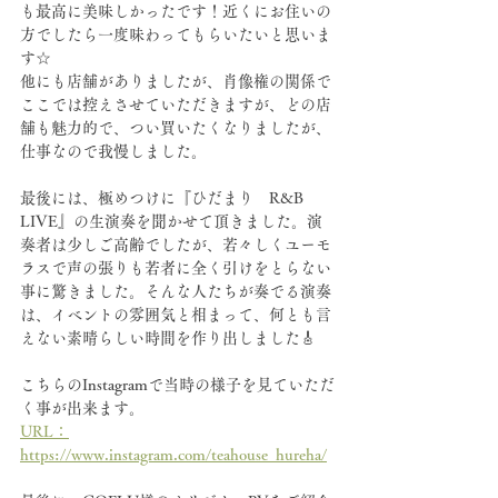
も最高に美味しかったです！近くにお住いの
方でしたら一度味わってもらいたいと思いま
す☆
他にも店舗がありましたが、肖像権の関係で
ここでは控えさせていただきますが、どの店
舗も魅力的で、つい買いたくなりましたが、
仕事なので我慢しました。
最後には、極めつけに『ひだまり　R&B　
LIVE』の生演奏を聞かせて頂きました。演
奏者は少しご高齢でしたが、若々しくユーモ
ラスで声の張りも若者に全く引けをとらない
事に驚きました。そんな人たちが奏でる演奏
は、イベントの雰囲気と相まって、何とも言
えない素晴らしい時間を作り出しました🎸
こちらのInstagramで当時の様子を見ていただ
く事が出来ます。
URL：
https://www.instagram.com/teahouse_hureha/