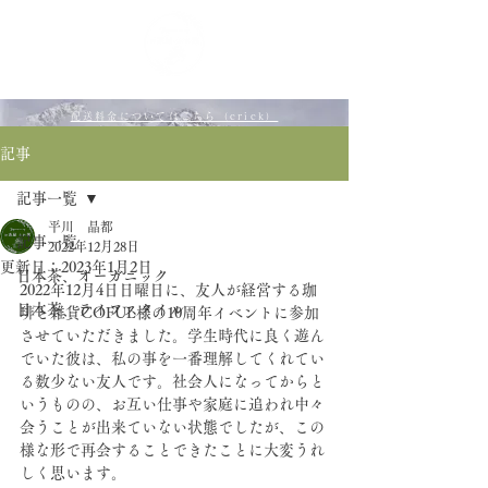
​マイページ
配送料金についてはこちら（crick）
記事
記事一覧
平川 晶都
記事一覧
2022年12月28日
更新日：
2023年1月2日
日本茶、オーガニック
2022年12月4日日曜日に、友人が経営する珈
日本茶、ライフスタイル
琲と雑貨COFUL様の10周年イベントに参加
させていただきました。学生時代に良く遊ん
でいた彼は、私の事を一番理解してくれてい
る数少ない友人です。社会人になってからと
いうものの、お互い仕事や家庭に追われ中々
会うことが出来ていない状態でしたが、この
様な形で再会することできたことに大変うれ
しく思います。