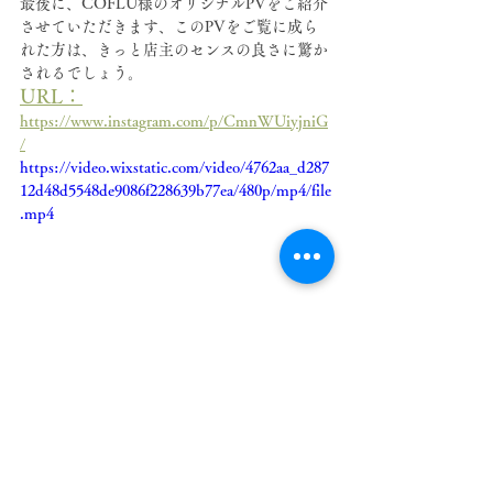
最後に、COFLU様のオリジナルPVをご紹介
させていただきます、このPVをご覧に成ら
れた方は、きっと店主のセンスの良さに驚か
されるでしょう。
URL：
https://www.instagram.com/p/CmnWUiyjniG
/
https://video.wixstatic.com/video/4762aa_d287
12d48d5548de9086f228639b77ea/480p/mp4/file
.mp4
憲ちゃん、イベントに誘ってくれてありがと
う(^^♪
本当に嬉しかったです、来年から毎年記念イ
ベントがあってもいいかもね！！